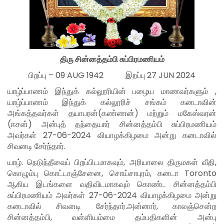
திரு சின்னத்தம்பி சுப்பிரமணியம்
பிறப்பு – 09 AUG 1942 இறப்பு 27 JUN 2024
யாழ்ப்பாணம் இந்துக் கல்லூரியின் பழைய மாணவர்களும் ,
யாழ்ப்பாணம் இந்துக் கல்லூரிச் சங்கம் கனடாவின்
அங்கத்தவர்கள் தயாபரன்(கண்ணன்) மற்றும் மகேஸ்வரன்
(ஈசன்) அன்புத் தந்தையார் சின்னத்தம்பி சுப்பிரமணியம்
அவர்கள் 27-06-2024 வியாழக்கிழமை அன்று கனடாவில்
சிவனடி சேர்ந்தார்.
யாழ். நெடுந்தீவைப் பிறப்பிடமாகவும், அரியாலை திருமகள் வீதி,
கொழும்பு கொட்டாஞ்சேனை, சொய்சாபுரம், கனடா Toronto
ஆகிய இடங்களை வதிவிடமாகவும் கொண்ட சின்னத்தம்பி
சுப்பிரமணியம் அவர்கள் 27-06-2024 வியாழக்கிழமை அன்று
கனடாவில் சிவனடி சேர்ந்தார்.அன்னார், காலஞ்சென்ற
சின்னத்தம்பி, வள்ளியம்மை தம்பதிகளின் அன்பு