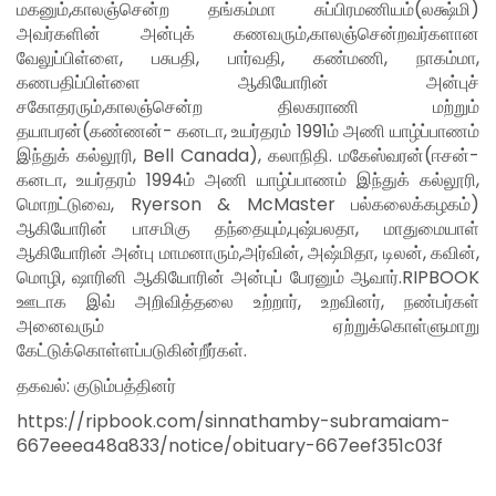
மகனும்,காலஞ்சென்ற தங்கம்மா சுப்பிரமணியம்(லக்ஷ்மி)
அவர்களின் அன்புக் கணவரும்,காலஞ்சென்றவர்களான
வேலுப்பிள்ளை, பசுபதி, பார்வதி, கண்மணி, நாகம்மா,
கணபதிப்பிள்ளை ஆகியோரின் அன்புச்
சகோதரரும்,காலஞ்சென்ற திலகராணி மற்றும்
தயாபரன்(கண்ணன்- கனடா, உயர்தரம் 1991ம் அணி யாழ்ப்பாணம்
இந்துக் கல்லூரி, Bell Canada), கலாநிதி. மகேஸ்வரன்(ஈசன்-
கனடா, உயர்தரம் 1994ம் அணி யாழ்ப்பாணம் இந்துக் கல்லூரி,
மொறட்டுவை, Ryerson & McMaster பல்கலைக்கழகம்)
ஆகியோரின் பாசமிகு தந்தையும்,புஷ்பலதா, மாதுமையாள்
ஆகியோரின் அன்பு மாமனாரும்,அர்வின், அஷ்மிதா, டிலன், கவின்,
மொழி, ஷாரினி ஆகியோரின் அன்புப் பேரனும் ஆவார்.RIPBOOK
ஊடாக இவ் அறிவித்தலை உற்றார், உறவினர், நண்பர்கள்
அனைவரும் ஏற்றுக்கொள்ளுமாறு
கேட்டுக்கொள்ளப்படுகின்றீர்கள்.
தகவல்: குடும்பத்தினர்
https://ripbook.com/sinnathamby-subramaiam-
667eeea48a833/notice/obituary-667eef351c03f