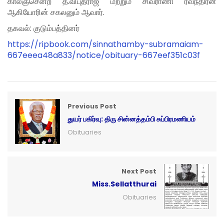
காலஞ்சென்ற த.விபுதராஜ் மற்றும் சிவராணி ரவீந்திரன்
ஆகியோரின் சகலனும் ஆவார்.
தகவல்: குடும்பத்தினர்
https://ripbook.com/sinnathamby-subramaiam-
667eeea48a833/notice/obituary-667eef351c03f
Previous Post
துயர் பகிர்வு: திரு சின்னத்தம்பி சுப்பிரமணியம்
Obituaries
Next Post
Miss.Sellatthurai
Obituaries