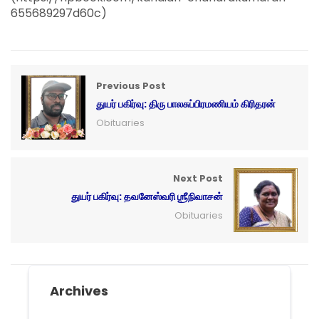
655689297d60c)
Previous Post
துயர் பகிர்வு: திரு பாலசுப்பிரமணியம் கிரிதரன்
Obituaries
Next Post
துயர் பகிர்வு: தவனேஸ்வரி ஶ்ரீநிவாசன்
Obituaries
Archives