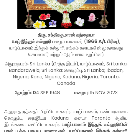
திரு
.
சந்திரகுமாரன் கந்தையா
யாழ் இந்துக் கல்லூரி
பழைய மாணவர் (
1966 A/L
பிரிவு
)
,
யாழ்ப்பாணம் இந்துக் கல்லூரி சங்கம் கனடாவின் முதலாவது
செயலாளர் மற்றும்
ஆரம்பகால உறுப்பினர்
அநுராதபுரம்
, Sri Lanka (
பிறந்த
இடம்
);
யாழ்ப்பாணம்
, Sri Lanka;
Bandarawela, Sri Lanka;
கொழும்பு
, Sri Lanka; Ibadan,
Nigeria; Kano, Nigeria; Kaduna, Nigeria; Toronto,
Canada
தோற்றம்: 0
4 SEP 1948
மறைவு:
15 NOV 2023
அனுராதபுரத்தைப் பிறப்பிடமாகவும்
,
யாழ்ப்பாணம்
,
பண்டாரவளை
,
கொழும்பு
,
நைஜீரியா
Kaduna,
கனடா
Toronto
ஆகிய
இடங்களை வசிப்பிடமாகவும்,
யாழ்ப்பாணம் இந்துக் கல்லூரியின்
புகழ் பூத்த பழைய மாணவரும்
,
யாழ்ப்பாணம் இந்துக் கல்லூரி