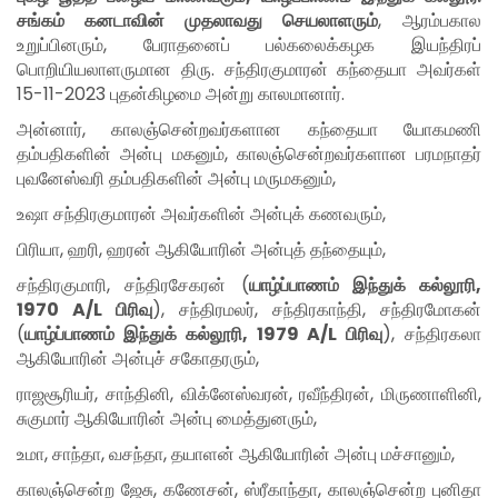
சங்கம் கனடாவின் முதலாவது செயலாளரும்
,
ஆரம்பகால
உறுப்பினரும்
,
பேராதனைப் பல்கலைக்கழக இயந்திரப்
பொறியியலாளருமான திரு
.
சந்திரகுமாரன் கந்தையா அவர்கள்
15-11-2023
புதன்கிழமை அன்று காலமானார்
.
அன்னார்
,
காலஞ்சென்றவர்களான கந்தையா யோகமணி
தம்பதிகளின் அன்பு மகனும்
,
காலஞ்சென்றவர்களான பரமநாதர்
புவனேஸ்வரி தம்பதிகளின் அன்பு மருமகனும்
,
உஷா சந்திரகுமாரன் அவர்களின் அன்புக் கணவரும்
,
பிரியா
,
ஹரி
,
ஹரன் ஆகியோரின் அன்புத் தந்தையும்
,
சந்திரகுமாரி
,
சந்திரசேகரன்
(
யாழ்ப்பாணம் இந்துக் கல்லூரி,
1970 A/L
பிரிவு
)
,
சந்திரமலர்
,
சந்திரகாந்தி
,
சந்திரமோகன்
(
யாழ்ப்பாணம் இந்துக் கல்லூரி,
1979 A/L
பிரிவு
)
,
சந்திரகலா
ஆகியோரின் அன்புச் சகோதரரும்
,
ராஜசூரியர்
,
சாந்தினி
,
விக்னேஸ்வரன்
,
ரவீந்திரன்
,
மிருணாளினி
,
சுகுமார் ஆகியோரின் அன்பு மைத்துனரும்
,
உமா
,
சாந்தா
,
வசந்தா
,
தயாளன் ஆகியோரின் அன்பு மச்சானும்
,
காலஞ்சென்ற ஜேசு
,
கணேசன்
,
ஸ்ரீகாந்தா
,
காலஞ்சென்ற புனிதா