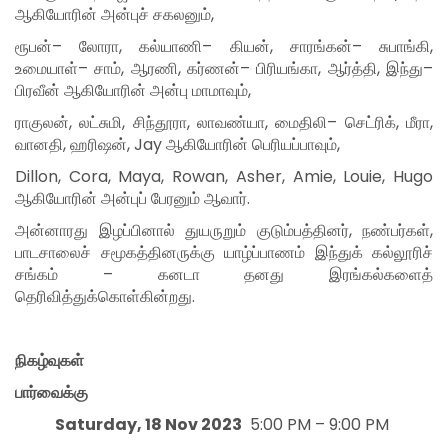
ஆகியோரின் அன்புச் சகலனும்
,
ரூபன்
–
லோரா
,
கல்யாணி
–
கியன்
,
சாரங்கன்
–
சுபாங்கி
,
உமையாள்
–
சாம்
,
ஆரணி
,
கர்ணன்
–
பிரியங்கா
,
ஆர்த்தி
,
இந்து
–
பிரவீன்
ஆகியோரின் அன்பு மாமாவும்
,
ராகுலன்
,
லட்சுமி
,
சிந்தூரா
,
லாவண்யா
,
மைதிலி
–
செட்ரிக்
,
மீரா
,
வானதி
,
ஹரிஷன்
, Jay
ஆகியோரின் பெரியப்பாவும்
,
Dillon, Cora, Maya, Rowan, Asher, Amie, Louie, Hugo
ஆகியோரின்
அன்புப்
பேரனும்
ஆவார்
.
அன்னாரது இழப்பினால் துயருறும் குடும்பத்தினர், நண்பர்கள்,
பாடசாலைச் சமூகத்தினருக்கு யாழ்ப்பாணம் இந்துக் கல்லூரிச்
சங்கம் – கனடா தனது இரங்கல்களைத்
தெரிவித்துக்கொள்கின்றது.
நிகழ்வுகள்
பார்வைக்கு
Saturday, 18 Nov 2023
5:00 PM – 9:00 PM