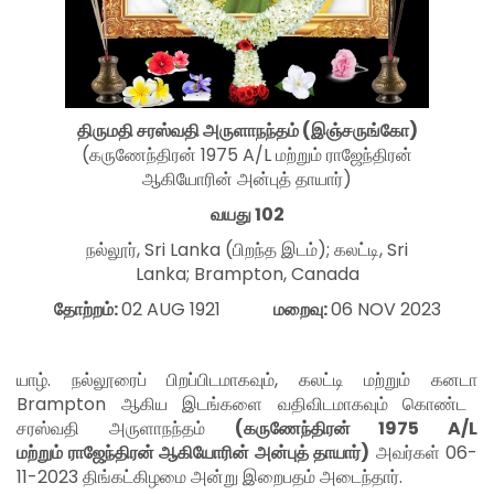
திருமதி
சரஸ்வதி
அருளாநந்தம்
(
இஞ்சருங்கோ
)
(
கருணேந்திரன் 1975 A/L மற்றும்
ராஜேந்திரன்
ஆகியோரின்
அன்புத் தாயார்)
வயது
102
நல்லூர்
, S
ri Lanka (
பிறந்த இடம்
);
கலட்டி
, Sri
Lanka; Brampton, Canada
தோற்றம்:
02 AUG 1921
மறைவு:
06 NOV 2023
யாழ்
.
நல்லூரைப் பிறப்பிடமாகவும்
,
கலட்டி மற்றும் கனடா
Brampton
ஆகிய இடங்களை வதிவிடமாகவும் கொண்ட
சரஸ்வதி அருளாநந்தம்
(
கருணேந்திரன் 1975 A/L
மற்றும்
ராஜேந்திரன் ஆகியோரின்
அன்புத் தாயார்)
அவர்கள்
06-
11-2023
திங்கட்கிழமை அன்று இறைபதம் அடைந்தார்
.